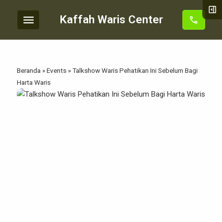
right_panel_open
menu
Kaffah Waris Center
call
Beranda
»
Events
»
Talkshow Waris Pehatikan Ini Sebelum Bagi
Harta Waris