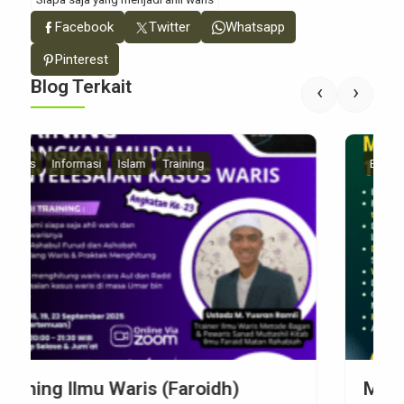
Facebook
Twitter
Whatsapp
Pinterest
Blog Terkait
‹
›
Events
Informasi
Islam
Mentoring
Mentoring Ilmu Waris Batch 11