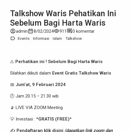
Talkshow Waris Pehatikan Ini
Sebelum Bagi Harta Waris
account_circle
calendar_month
visibility
comment
admin
8/02/2024
911
0 komentar
label
Events
Informasi
Islam
Talkshow
⚠️
Perhatikan ini ! Sebelum Bagi Harta Waris
Silahkan diikuti dalam
Event Gratis Talkshow Waris
📅
Jum’at, 9 Februari 2024
🕗 Jam 20.15 – 21.30 wib
📡 LIVE VIA ZOOM Meeting
💡 Investasi : *
GRATIS (FREE)
*
✍️
Pendaftaran klik disini
(dapatkan link zoom dan