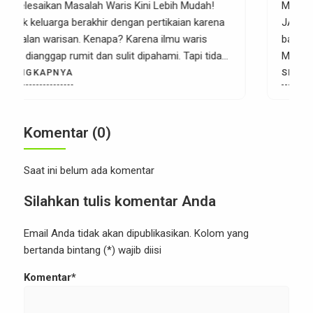
MENTORING ILMU WARIS (FAROIDH) 15 HARI
JAGO MENGHITUNG WARIS Assalamu’alaikum
bapak dan ibu Belajar Waris dgn Teknik Mind
Mapping, Ayo bisa ikut Batch #11 – Mulai 1
September 2025 Harga Early Bird 1: Hanya 97 ribu
SELENGKAPNYA
saja (Harga Normal 200 ribu) PENTING: Batas
Diskon ini hanya sampai hari Jum’at, 22 Agustus
2025 pukul 23.59 WIB […]
Komentar (0)
Saat ini belum ada komentar
Silahkan tulis komentar Anda
Email Anda tidak akan dipublikasikan. Kolom yang
bertanda bintang (*) wajib diisi
Komentar*