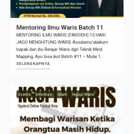
Mentoring Ilmu Waris Batch 11
MENTORING ILMU WARIS (FAROIDH) 15 HARI
JAGO MENGHITUNG WARIS Assalamu’alaikum
bapak dan ibu Belajar Waris dgn Teknik Mind
Mapping, Ayo bisa ikut Batch #11 – Mulai 1
September 2025 Harga Early Bird 1: Hanya 97 ribu
SELENGKAPNYA
saja (Harga Normal 200 ribu) PENTING: Batas
Diskon ini hanya sampai hari Jum’at, 22 Agustus
2025 pukul 23.59 WIB […]
Events
Informasi
Islam
Ngopi Waris