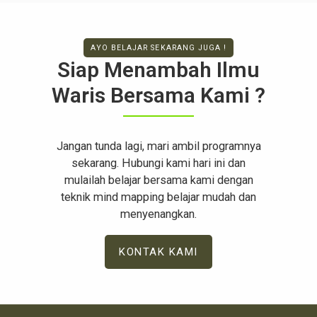
Abdurrahman Al Bassam dalam buku Syarah
Bulughul Maram menyatakan bahwa […]
AYO BELAJAR SEKARANG JUGA !
Siap Menambah Ilmu
Waris Bersama Kami ?
Jangan tunda lagi, mari ambil programnya
sekarang. Hubungi kami hari ini dan
mulailah belajar bersama kami dengan
teknik mind mapping belajar mudah dan
menyenangkan.
KONTAK KAMI