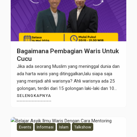
Bagaimana Pembagian Waris Untuk
Cucu
Jika ada seorang Muslim yang meninggal dunia dan
ada harta waris yang ditinggalkan,lalu siapa saja
yang menjadi ahli warisnya? Ahli warisnya ada 25
golongan, terdiri dari 15 golongan laki-laki dan 10
golongan perempuan. Untuk memudahkan dalam
SELENGKAPNYA
mengingat siapa saja ahli warisnya, Kaffah Waris
Center menggunakan Teknik Mind Mapping agar
mudah mengingatnya. Bahkan dalam Training
peserta […]
Events
Informasi
Islam
Talkshow