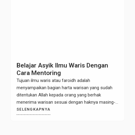
Belajar Asyik Ilmu Waris Dengan
Cara Mentoring
Tujuan ilmu waris atau faroidh adalah
menyampaikan bagian harta warisan yang sudah
ditentukan Allah kepada orang yang berhak
menerima warisan sesuai dengan haknya masing-
masing dan menghindari kezaliman dalam
SELENGKAPNYA
pembagian harta warisan. Hukum mempelajari ilmu
faroidh adalah fardhu kifayah. Sedangkan
mengamalkannya adalah fardhu ain. Abdullah bin