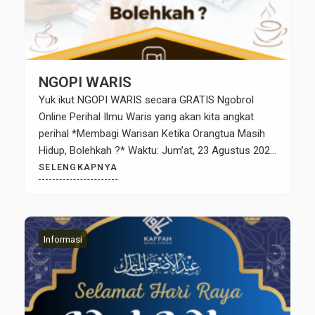
NGOPI WARIS
Yuk ikut NGOPI WARIS secara GRATIS Ngobrol
Online Perihal Ilmu Waris yang akan kita angkat
perihal *Membagi Warisan Ketika Orangtua Masih
Hidup, Bolehkah ?* Waktu: Jum’at, 23 Agustus 2024
; Jam 20:15 – 21.00 WIB Online via Zoom bersama
SELENGKAPNYA
Ustadz M. Yusran Ramli dari Kaffah Waris Center.
Silahkan daftar disini untuk Mendapatkan rekaman
video Ngopi […]
Informasi