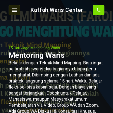
Kaffah
menu
Kaffah Waris Center
call
Waris
Center
|
Belajar
Waris
15 Hari Jago Menghitung Waris
Dengan
Mentoring Waris
Mudah
Belajar dengan Teknik Mind Mapping. Bisa ingat
dan
seluruh ahli waris dan bagiannya tanpa perlu
menghafal. Dibimbing dengan Latihan dan ada
Menyenangkan
praktek langsung selama 15 hari. Waktu Belajar
fleksibel bisa kapan saja. Dengan biaya yang
sangat terjangkau. Cocok untuk Pelajar,
Mahasiswa, maupun Masyarakat umum.
Pembelajaran via Video, Group WA dan Zoom.
Ada Group WA Diskusi & Konsultasi Khusus.