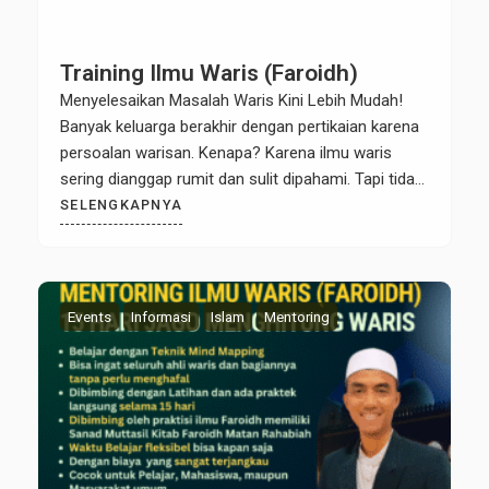
Training Ilmu Waris (Faroidh)
Menyelesaikan Masalah Waris Kini Lebih Mudah!
Banyak keluarga berakhir dengan pertikaian karena
persoalan warisan. Kenapa? Karena ilmu waris
sering dianggap rumit dan sulit dipahami. Tapi tidak
lagi! Alhamdulillah, kini bersama Kaffah Waris
SELENGKAPNYA
Center, kita bisa belajar ilmu waris dengan cara
yang mudah, menyenangkan, dan tanpa perlu
menghafal Kami hadirkan Metode Bagan dan Teknik
Mind Mapping […]
Events
Informasi
Islam
Mentoring