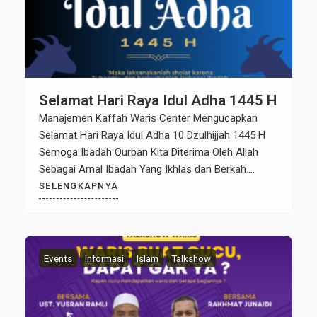
Selamat Hari Raya Idul Adha 1445 H
Manajemen Kaffah Waris Center Mengucapkan
Selamat Hari Raya Idul Adha 10 Dzulhijjah 1445 H
Semoga Ibadah Qurban Kita Diterima Oleh Allah
Sebagai Amal Ibadah Yang Ikhlas dan Berkah.
Aamiin. www.KaffahWarisCenter.com
SELENGKAPNYA
Events
Informasi
Islam
Talkshow