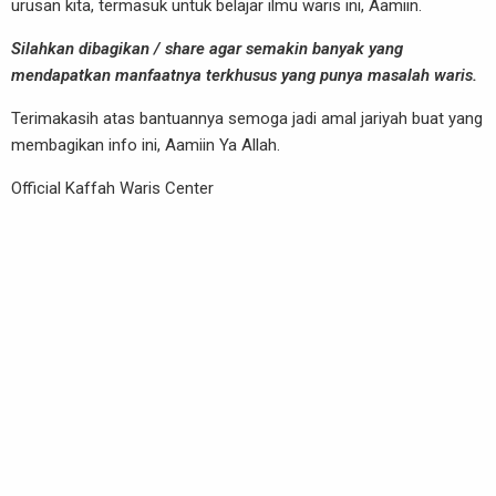
urusan kita, termasuk untuk belajar ilmu waris ini, Aamiin.
Silahkan dibagikan / share agar semakin banyak yang
mendapatkan manfaatnya terkhusus yang punya masalah waris.
Terimakasih atas bantuannya semoga jadi amal jariyah buat yang
membagikan info ini, Aamiin Ya Allah.
Official Kaffah Waris Center
Copyright 2022 – 2026 | Official Kaffah Waris Center
Kaffah Waris Center © Copyright 2026. All Rights
Reserved