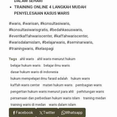
DALAM SEHARI
TRAINING ONLINE 4 LANGKAH MUDAH
PENYELESAIAN KASUS WARIS
#waris, #warisan, #konsultasiwaris,
#konsultasiwarisgratis, #bedahkasuswaris,
#eventkaffahwariscenter, #kaffahwariscenter,
#warisdalamislam, #belajarwaris, #seminarwaris,
#trainingwaris, #kelaspagi
Tags
ahli waris
ahli waris menurut hukum
belajar hukum waris
belajar ilmu waris
dasar hukum waris di indonesia
hukum mempelajari ilmu faraid adalah
hukum waris
kaffah waris center
materi hukum waris
pembagian waris
pengertian hukum waris menurut para ahli
perhitungan waris
persamaan dan perbedaan hukum waris islam
training medan
training waris di medan
waris dalam islam
Facebook
Twitter
Whatsapp