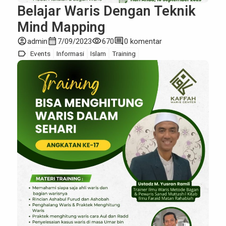
Belajar Waris Dengan Teknik
Mind Mapping
account_circle
calendar_month
visibility
comment
admin
7/09/2023
670
0 komentar
label
Events
Informasi
Islam
Training