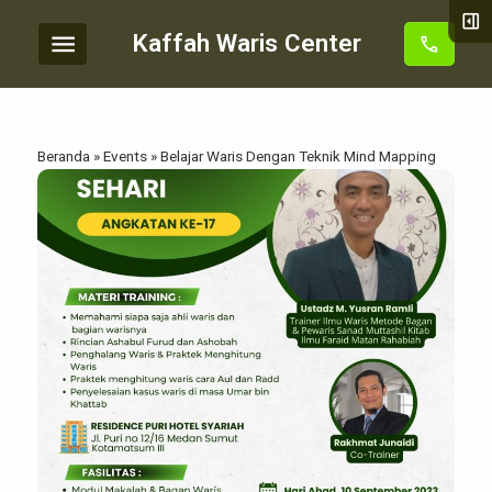
right_panel_open
menu
Kaffah Waris Center
call
Beranda
»
Events
»
Belajar Waris Dengan Teknik Mind Mapping