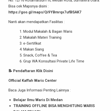
No. 12/16 Kotamatsum III, Medan Kota, Sumatera Utara.
Bisa cek
Mapsnya disini
:
https://goo.gl/maps/Qi9YBmrqx7ufBSAK7
Nanti akan mendapatkan Fasilitas :
Modul Makalah & Bagan Waris
Makalah Materi Training
e-Sertifikat
Makan Siang
Snack, Coffee & Tea
Grup WA Konsultasi Private Life Time
📝 Pendaftaran Klik Disini
Official Kaffah Waris Center
Baca Juga Informasi Penting Lainnya :
Belajar Ilmu Waris Di Medan
TRAINING OFFLINE BISA MENGHITUNG WARIS