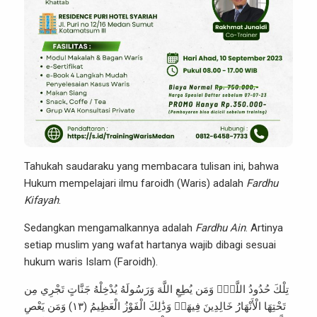
Tahukah saudaraku yang membacara tulisan ini, bahwa
Hukum mempelajari ilmu faroidh (Waris) adalah
Fardhu
Kifayah
.
Sedangkan mengamalkannya adalah
Fardhu Ain
. Artinya
setiap muslim yang wafat hartanya wajib dibagi sesuai
hukum waris Islam (Faroidh).
تِلْكَ حُدُودُ اللَّهِۚ وَمَن يُطِعِ اللَّهَ وَرَسُولَهُ يُدْخِلْهُ جَنَّاتٍ تَجْرِي مِن
تَحْتِهَا الْأَنْهَارُ خَالِدِينَ فِيهَاۚ وَذَٰلِكَ الْفَوْزُ الْعَظِيمُ (١٣) وَمَن يَعْصِ