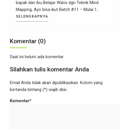
bapak dan ibu Belajar Waris dgn Teknik Mind
Mapping, Ayo bisa ikut Batch #11 – Mulai 1
September 2025 Harga Early Bird 1: Hanya 97 ribu
SELENGKAPNYA
saja (Harga Normal 200 ribu) PENTING: Batas
Diskon ini hanya sampai hari Jum’at, 22 Agustus
2025 pukul 23.59 WIB […]
Komentar (0)
Saat ini belum ada komentar
Silahkan tulis komentar Anda
Email Anda tidak akan dipublikasikan. Kolom yang
bertanda bintang (*) wajib diisi
Komentar*