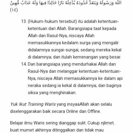
اللَّهَ وَرَسُولَهُ وَيَتَعَدَّ حُدُودَهُ يُدْخِلْهُ نَارًا خَالِدًا فِيهَا وَلَهُ عَذَابٌ مُّهِينٌ
(١٤)
(Hukum-hukum tersebut) itu adalah ketentuan-
ketentuan dari Allah. Barangsiapa taat kepada
Allah dan Rasul-Nya, niscaya Allah
memasukkannya kedalam surga yang mengalir
didalamnya sungai-sungai, sedang mereka kekal
di dalamnya; dan itulah kemenangan yang besar.
Dan barangsiapa yang mendurhakai Allah dan
Rasul-Nya dan melanggar ketentuan-ketentuan-
Nya, niscaya Allah memasukkannya ke dalam api
neraka sedang ia kekal di dalamnya; dan baginya
siksa yang menghinakan.
Yuk Ikut Training Waris
yang insyaaAllah akan selalu
diselenggarakan baik secara Online dan Offline.
Belajar ilmu Waris sering dianggap sulit. Cukup njlimet.
buat mumet akhirnya ditinggalkan dan tidak mau