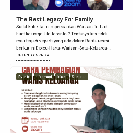
The Best Legacy For Family
Sudahkah kita mempersiapkan Warisan Terbaik
buat keluarga kita tercinta ? Tentunya kita tidak
mau terjadi seperti yang ada dalam Berita resmi
berikut ini Dipicu-Harta-Warisan-Satu-Keluarga-
saling-Bunuh-Lima-Nyawa-Melayang Bagaimana
SELENGKAPNYA
gambaran Warisan yang terbaik mesti disiapkan
untuk anak-anak yang akan ditinggalkan nantinya ?
Bagaimana 4 Langkah Mudah untuk Menyelesaikan
Events
Informasi
Islam
Seminar
Kasus Waris itu ? Dapatkan dalam Seminar The
Best Legacy For […]