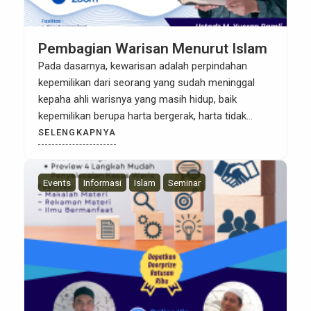
Pembagian Warisan Menurut Islam
Pada dasarnya, kewarisan adalah perpindahan
kepemilikan dari seorang yang sudah meninggal
kepaha ahli warisnya yang masih hidup, baik
kepemilikan berupa harta bergerak, harta tidak
bergerak, maupun hak-hak yang sesuai dengan
SELENGKAPNYA
syariat Islam. Pembagian waris dalam hukum Islam
dibagi berdasarkan masing-masing ahli waris yang
sudah ditetapkan besarannya dalam Al-Qur’an.
Events
Informasi
Islam
Seminar
Hukum waris Islam terdapat dalam Al-Quran yaitu
Surat […]