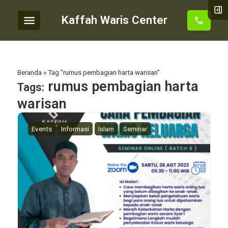
right_panel_open
menu
Kaffah Waris Center
call
Beranda
»
Tag "rumus pembagian harta warisan"
rumus pembagian harta
Tags:
warisan
Events
Informasi
Islam
Seminar