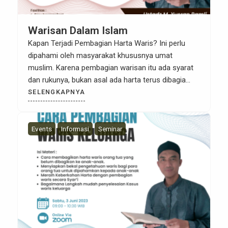
Warisan Dalam Islam
Kapan Terjadi Pembagian Harta Waris? Ini perlu
dipahami oleh masyarakat khususnya umat
muslim. Karena pembagian warisan itu ada syarat
dan rukunya, bukan asal ada harta terus dibagia
maka menjadi warisan, padahal orangtuanya masih
SELENGKAPNYA
hidup. Maka ini bukan disebut harta warisan.
Makanya kita perlu tahu bagaimana harta warisan
dalam Islam ? Sebelumnya kita mesti pahami
Events
Informasi
Seminar
bahwa […]