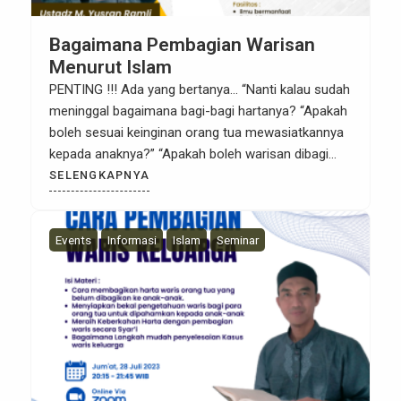
Bagaimana Pembagian Warisan
Menurut Islam
PENTING !!! Ada yang bertanya… “Nanti kalau sudah
meninggal bagaimana bagi-bagi hartanya? “Apakah
boleh sesuai keinginan orang tua mewasiatkannya
kepada anaknya?” “Apakah boleh warisan dibagi
saat orangtuanya masih hidup ?” Jangan sampai
SELENGKAPNYA
apa yang dilakukan di dunia akhirnya menjadi dosa
karena tidak tau dan tidak menjalankan perintah
Allah yang jelas-jelas ada di Al-Qur’an. Nah untuk
Events
Informasi
Islam
Seminar
[…]