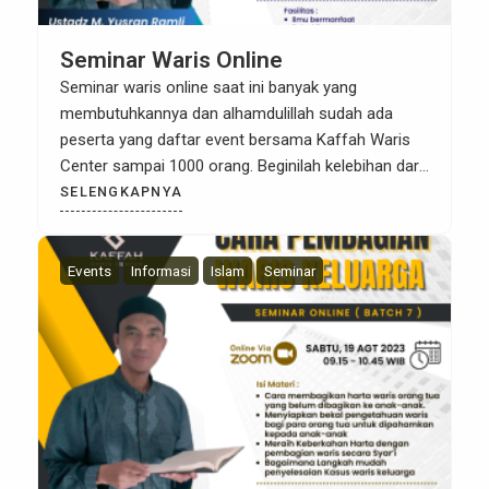
Seminar Waris Online
Seminar waris online saat ini banyak yang
membutuhkannya dan alhamdulillah sudah ada
peserta yang daftar event bersama Kaffah Waris
Center sampai 1000 orang. Beginilah kelebihan dari
Belajar Waris Online, alhamdulillah bisa diikuti oleh
SELENGKAPNYA
peserta dari Aceh sampai papua. Nah apakah anda
sudah mengikutinya atau belum nih? Mau ikut
Seminar Waris Online? Seminar Cara Pembagian
Events
Informasi
Islam
Seminar
Waris […]