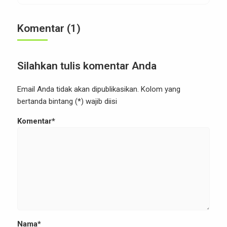
Diskon ini hanya sampai hari Jum’at, 22 Agustus
2025 pukul 23.59 WIB […]
Komentar (1)
Silahkan tulis komentar Anda
Email Anda tidak akan dipublikasikan. Kolom yang
bertanda bintang (*) wajib diisi
Komentar*
Nama*