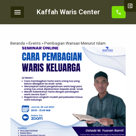
right_panel_open
menu
Kaffah Waris Center
call
Beranda
»
Events
»
Pembagian Warisan Menurut Islam