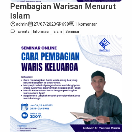
Pembagian Warisan Menurut
Islam
account_circle
calendar_month
visibility
comment
admin
27/07/2023
698
1 komentar
label
Events
Informasi
Islam
Seminar