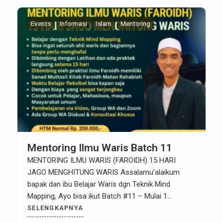
Events
Informasi
Islam
Mentoring
Mentoring Ilmu Waris Batch 11
MENTORING ILMU WARIS (FAROIDH) 15 HARI
JAGO MENGHITUNG WARIS Assalamu’alaikum
bapak dan ibu Belajar Waris dgn Teknik Mind
Mapping, Ayo bisa ikut Batch #11 – Mulai 1
September 2025 Harga Early Bird 1: Hanya 97 ribu
SELENGKAPNYA
saja (Harga Normal 200 ribu) PENTING: Batas