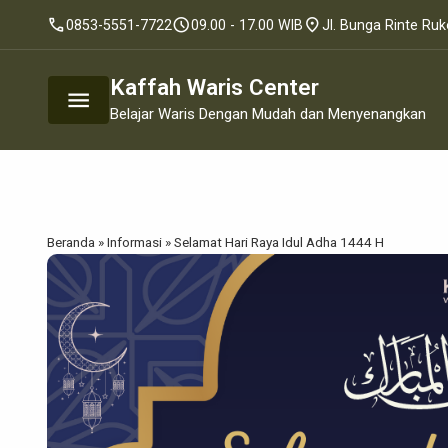
call
schedule
location_on
0853-5551-7722
09.00 - 17.00 WIB
Jl. Bunga Rinte Ru
Kaffah Waris Center
menu
Belajar Waris Dengan Mudah dan Menyenangkan
Beranda
»
Informasi
»
Selamat Hari Raya Idul Adha 1444 H