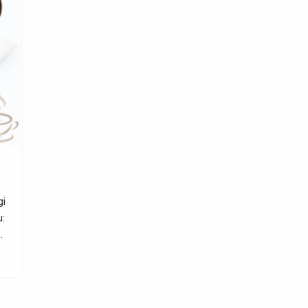
Selamat Hari Raya Idul Adha 1445 H
Manajemen Kaffah Waris Center Mengucapkan Selama
gi
Hari Raya Idul Adha 10 Dzulhijjah 1445 H Semoga Ibada
u:
Qurban Kita Diterima Oleh Allah Sebagai Amal Ibadah Y
Ikhlas dan Berkah. Aamiin. www.KaffahWarisCenter.co
SELENGKAPNYA