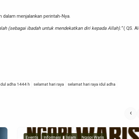
n dalam menjalankan perintah-Nya.
ah (sebagai ibadah untuk mendekatkan diri kepada Allah).”
( QS. Al
idul adha 1444 h
selamat hari raya
selamat hari raya idul adha
‹
Events
Informasi
Islam
Ngopi Waris