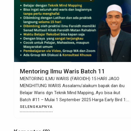
Mentoring Ilmu Waris Batch 11
MENTORING ILMU WARIS (FAROIDH) 15 HARI JAGO
MENGHITUNG WARIS Assalamu’alaikum bapak dan ibu
Belajar Waris dgn Teknik Mind Mapping, Ayo bisa ikut
Batch #11 – Mulai 1 September 2025 Harga Early Bird 1:
Hanya 97 ribu saja (Harga Normal 200 ribu) PENTING:
SELENGKAPNYA
Batas Diskon ini hanya sampai hari Jum’at, 22 Agustus
2025 pukul 23.59 WIB […]