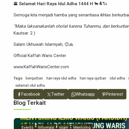
🕋
Selamat Hari Raya Idul Adha 1444 H
🐂🐏🐑
Semoga kita menjadi hamba yang senantiasa ikhlas berkurba
“Maka laksanakanlah sholat karena Tuhanmu, dan berkurbanl
Kautsar: 2 )
Salam Ukhuwah Islamiyah, 😊🙏
Official Kaffah Waris Center
www.KaffahWarisCenter.com
Tags
berqurban
hari raya idul adha
hari raya qurban
idul adha
selamat idul adha
Facebook
Twitter
Whatsapp
Pinterest
Blog Terkait
Events
Informasi
Islam
Mentoring