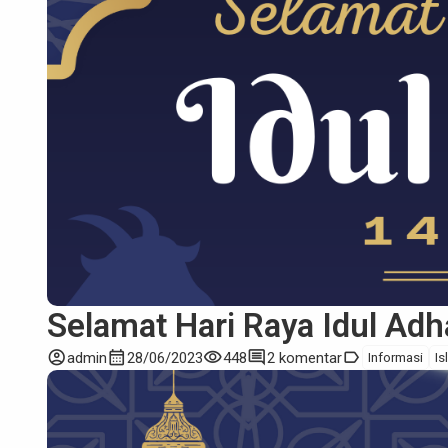
Selamat Hari Raya Idul Ad
account_circle
calendar_month
visibility
comment
label
admin
28/06/2023
448
2 komentar
Informasi
Is