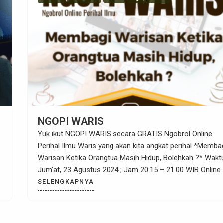
NGOPI WARIS
Yuk ikut NGOPI WARIS secara GRATIS Ngobrol Online
Perihal Ilmu Waris yang akan kita angkat perihal *Memba
Warisan Ketika Orangtua Masih Hidup, Bolehkah ?* Wakt
Jum’at, 23 Agustus 2024 ; Jam 20:15 – 21.00 WIB Online
via Zoom bersama Ustadz M. Yusran Ramli dari Kaffah
SELENGKAPNYA
Waris Center. Silahkan daftar disini untuk Mendapatkan
rekaman video Ngopi […]