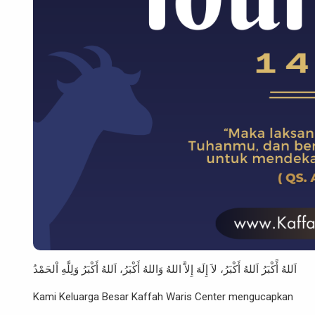
اَللهُ أًكْبَرُ اَللهُ أَكْبَرُ، لاَ إِلَهَ إِلاَّ اللهُ وَاللهُ أَكْبَرُ، اَللهُ أَكْبَرُ وَلِلَّهِ اْلحَمْدُ
Kami Keluarga Besar Kaffah Waris Center mengucapkan