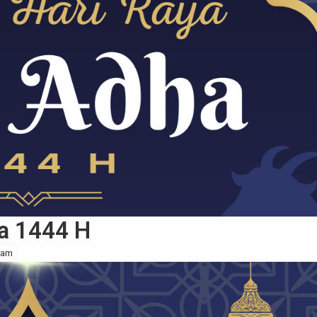
ha 1444 H
lam