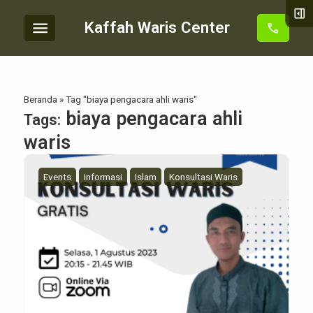
right_panel_open
menu
Kaffah Waris Center
call
Beranda
»
Tag "biaya pengacara ahli waris"
biaya pengacara ahli
Tags:
waris
Events
Informasi
Islam
Konsultasi Waris