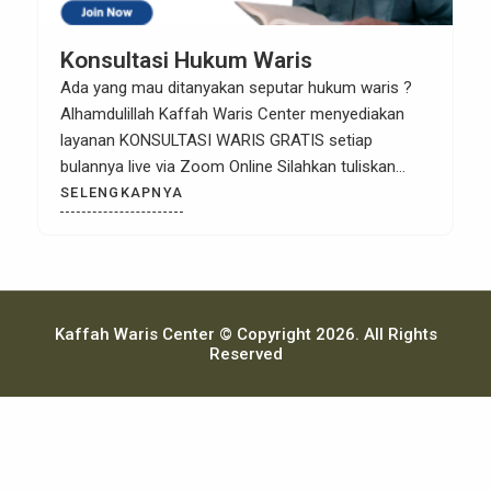
Konsultasi Hukum Waris
Ada yang mau ditanyakan seputar hukum waris ?
Alhamdulillah Kaffah Waris Center menyediakan
layanan KONSULTASI WARIS GRATIS setiap
bulannya live via Zoom Online Silahkan tuliskan
Gambaran Kasus Waris nya jika ada, klik disini !
SELENGKAPNYA
(kalau tidak ada, boleh dikosongkan jika hanya mau
menyimak, nanti otomatis akan mendapatkan info
link zoomnya setelah kirim) InsyaaAllah akan
dibahas […]
Kaffah Waris Center © Copyright 2026. All Rights
Reserved