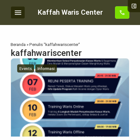
right_panel_open
menu
Kaffah Waris Center
call
Beranda
»
Penulis "kaffahwariscenter"
kaffahwariscenter
Events
Informasi