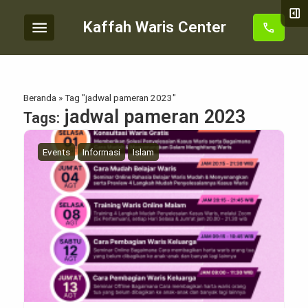
right_panel_open
menu
Kaffah Waris Center
call
Beranda
»
Tag "jadwal pameran 2023"
jadwal pameran 2023
Tags:
Events
Informasi
Islam