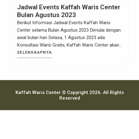
Jadwal Events Kaffah Waris Center
Bulan Agustus 2023
Berikut Informasi Jadwal Events Kaffah Waris
Center selama Bulan Agustus 2023 Dimulai dengan
awal bulan hari Selasa, 1 Agustus 2023 ada
Konsultasi Waris Gratis, Kaffah Waris Center akan
Memberikan Solusi Penyelesaian Kasus Waris serta
SELENGKAPNYA
Bagaimana Cara Mudah & Menyenangkan Dalam
Menghitung Waris. Contohnya bisa dilihat yang
sudah dilaksanakan pada bulan sebelumnya
rekaman videonya klik disini. […]
Kaffah Waris Center © Copyright 2026. All Rights
Reserved