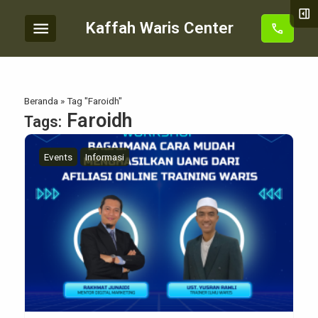
right_panel_open
menu
Kaffah Waris Center
call
Beranda
»
Tag "Faroidh"
Faroidh
Tags:
Events
Informasi