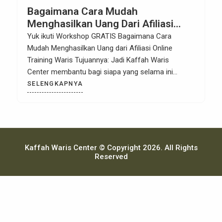
Bagaimana Cara Mudah
Menghasilkan Uang Dari Afiliasi
Online Training Waris
Yuk ikuti Workshop GRATIS Bagaimana Cara
Mudah Menghasilkan Uang dari Afiliasi Online
Training Waris Tujuannya: Jadi Kaffah Waris
Center membantu bagi siapa yang selama ini
kesulitan untuk ikut belajar waris karena berbayar
SELENGKAPNYA
maka ini ada solusinya agar bisa ikut Training Waris
GRATIS. Bahkan bukan hanya itu, Anda juga bisa
mendapatkan income atau uang atau cuan dengan
mengikuti Program […]
Kaffah Waris Center © Copyright 2026. All Rights
Reserved