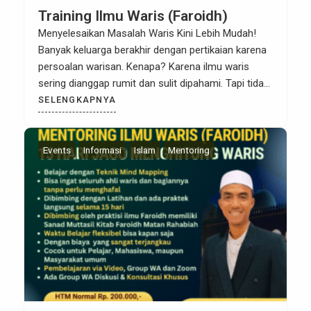
Training Ilmu Waris (Faroidh)
Menyelesaikan Masalah Waris Kini Lebih Mudah!
Banyak keluarga berakhir dengan pertikaian karena
persoalan warisan. Kenapa? Karena ilmu waris
sering dianggap rumit dan sulit dipahami. Tapi tidak
lagi! Alhamdulillah, kini bersama Kaffah Waris
SELENGKAPNYA
Center, kita bisa belajar ilmu waris dengan cara
yang mudah, menyenangkan, dan tanpa perlu
menghafal Kami hadirkan Metode Bagan dan Teknik
Events
Informasi
Islam
Mentoring
Mind Mapping […]