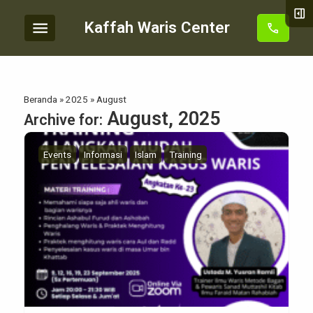
right_panel_open
menu
Kaffah Waris Center
call
Beranda
»
2025
»
August
August, 2025
Archive for:
Events
Informasi
Islam
Training